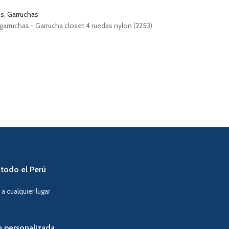
os
,
Garruchas
garruchas - Garrucha closet 4 ruedas nylon (2253)
 todo el Perú
a cualquier lugar
n personalizada