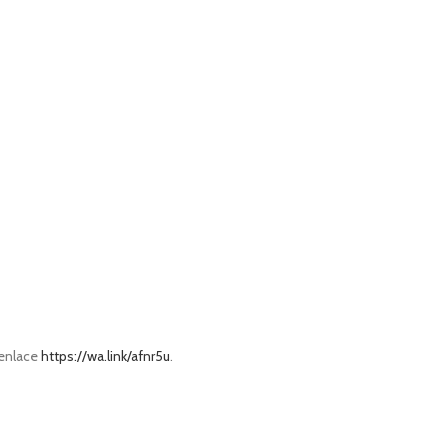
 enlace
https://wa.link/afnr5u
.