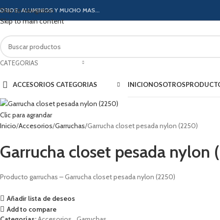
Skip to navigation
IDRIOS, ALUMINIOS Y MUCHO MAS...
Skip to main content
CATEGORIAS
ACCESORIOS CATEGORIAS
INICIO
NOSOTROS
PRODUCT
Clic para agrandar
Inicio
Accesorios
Garruchas
Garrucha closet pesada nylon (2250)
Garrucha closet pesada nylon 
Producto garruchas – Garrucha closet pesada nylon (2250)
Añadir lista de deseos
Add to compare
Categorías:
Accesorios
,
Garruchas