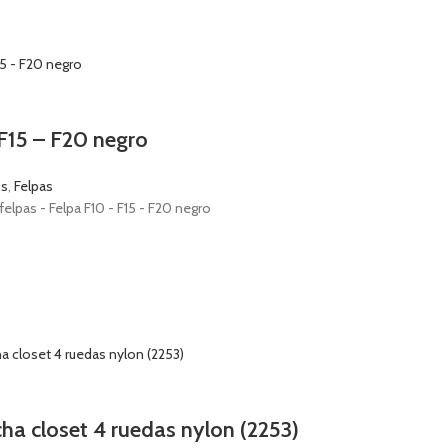
F15 – F20 negro
os
,
Felpas
elpas - Felpa F10 - F15 - F20 negro
ha closet 4 ruedas nylon (2253)