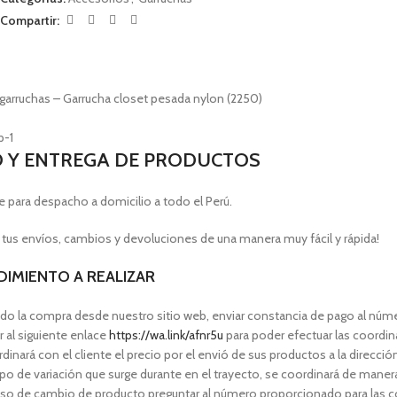
Compartir:
garruchas – Garrucha closet pesada nylon (2250)
O Y ENTREGA DE PRODUCTOS
e para despacho a domicilio a todo el Perú.
 tus envíos, cambios y devoluciones de una manera muy fácil y rápida!
IMIENTO A REALIZAR
do la compra desde nuestro sitio web, enviar constancia de pago al nú
 al siguiente enlace
https://wa.link/afnr5u
para poder efectuar las coordi
dinará con el cliente el precio por el envió de sus productos a la direcció
po de variación que surge durante en el trayecto, se coordinará de manera 
aso de cambio de producto preguntar al número proporcionado para las 