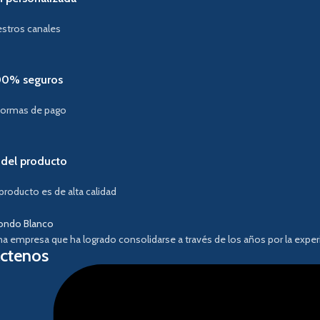
estros canales
00% seguros
formas de pago
 del producto
producto es de alta calidad
 empresa que ha logrado consolidarse a través de los años por la experi
ctenos