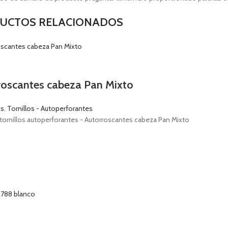
UCTOS RELACIONADOS
roscantes cabeza Pan Mixto
os
,
Tornillos - Autoperforantes
tornillos autoperforantes - Autorroscantes cabeza Pan Mixto