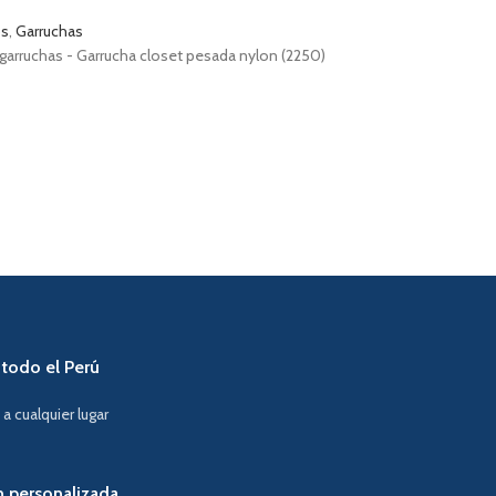
os
,
Garruchas
garruchas - Garrucha closet pesada nylon (2250)
 todo el Perú
a cualquier lugar
n personalizada