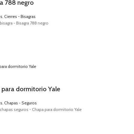
ra 788 negro
os
,
Cierres - Bisagras
bisagra - Bisagra 788 negro
para dormitorio Yale
os
,
Chapas - Seguros
chapas seguros - Chapa para dormitorio Yale