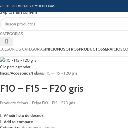
Skip to navigation
IDRIOS, ALUMINIOS Y MUCHO MAS...
Skip to main content
CATEGORIAS
CCESORIOS CATEGORIAS
INICIO
NOSOTROS
PRODUCTOS
SERVICIOS
CO
Clic para agrandar
Inicio
Accesorios
Felpas
F10 – F15 – F20 gris
F10 – F15 – F20 gris
Producto felpas – Felpa F10 – F15 – F20 gris
Añadir lista de deseos
Add to compare
Categorías:
Accesorios
,
Felpas