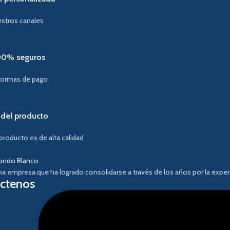
estros canales
00% seguros
formas de pago
 del producto
producto es de alta calidad
 empresa que ha logrado consolidarse a través de los años por la experi
ctenos