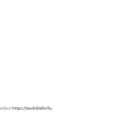
 enlace
https://wa.link/afnr5u
.