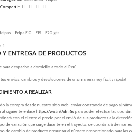
Compartir:
elpas – Felpa F10 – F15 – F20 gris
O Y ENTREGA DE PRODUCTOS
e para despacho a domicilio a todo el Perú.
 tus envíos, cambios y devoluciones de una manera muy fácil y rápida!
IMIENTO A REALIZAR
do la compra desde nuestro sitio web, enviar constancia de pago al nú
 al siguiente enlace
https://wa.link/afnr5u
para poder efectuar las coordi
dinará con el cliente el precio por el envió de sus productos a la direcció
po de variación que surge durante en el trayecto, se coordinará de manera 
aso de cambio de producto preguntar al número proporcionado para las 