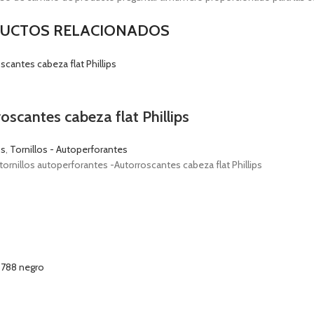
UCTOS RELACIONADOS
oscantes cabeza flat Phillips
os
,
Tornillos - Autoperforantes
tornillos autoperforantes -Autorroscantes cabeza flat Phillips